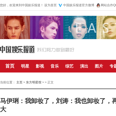
您好，欢迎来到中国娱乐报道！
设为首页
中国娱乐报道官方微博
网站合作QQ
首页
明星
影视
音乐
综艺
演出
图片
专
当前位置：
主页
>
东方明星馆
> > 正文
马伊琍：我卸妆了，刘涛：我也卸妆了，
大